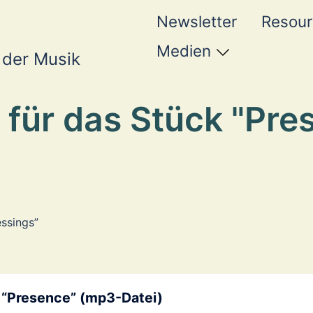
Newsletter
Resou
Medien
 der Musik
 für das Stück "Pre
essings”
“Presence” (mp3-Datei)